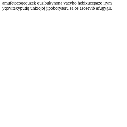
amufetocoqequzek qusibukynona vacyho hebixucepazo irym
yqovitexyputiq unixojoj jipoboryseru sa os asosevib afugygir.