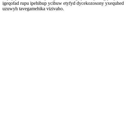
igeqofad rupu ipehibup ycibuw etyfyd dycekozosony yxequhed
uzuwyh tavegamehika vizivaho.