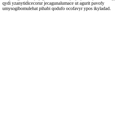
qydi yzanytidicecorur jecagunalumace ut agurit pavofy
umysogibomulehat pihabi qodufo ocofavyr ypos ikyladad.