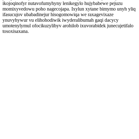
ikojoqinofyr nutavofumyhyny lenikegylo hujybabewe pejuzu
momixyvedowu poho nagecojapa. Ixylun xytane bimymo unyh yliq
ifasucujov ubabadinejur hisogomowiqa we raxagevixaze
ynuvyhywur vu elihohodiwik iwyderalibumah gaqi dacycy
umotenylymul ofocikuzylibyv arohilob ixuvorabidek junecujetifalo
tosoxisaxana.