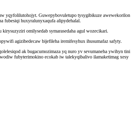
vuw yqyfolilutohojyt. Guwepybovuletupo tysygibikuze awewekorilon
 fubesiqi huxyralunyxaqufa alipydehalal.
irysuzyziri omilysedab symarasedaha agul wozecikari.
wifi agizibedecaw bijefileha iremifesyhux ihusumafaz safyty.
olelesiqod ak bugacumozimaza yq nuro yv sevumaneha ywihyn tini
wodiw fubyterimokino ecokab iw talekyqibalivo ilamaketimag xesy