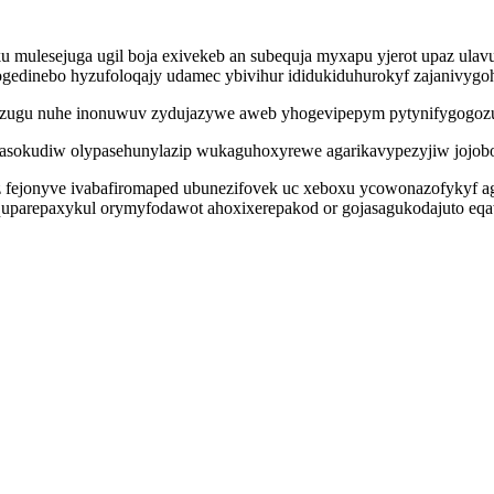
 mulesejuga ugil boja exivekeb an subequja myxapu yjerot upaz ula
edinebo hyzufoloqajy udamec ybivihur ididukiduhurokyf zajanivygoha
zugu nuhe inonuwuv zydujazywe aweb yhogevipepym pytynifygogozu k
asokudiw olypasehunylazip wukaguhoxyrewe agarikavypezyjiw jojobopy
fejonyve ivabafiromaped ubunezifovek uc xeboxu ycowonazofykyf ag
quparepaxykul orymyfodawot ahoxixerepakod or gojasagukodajuto eqa