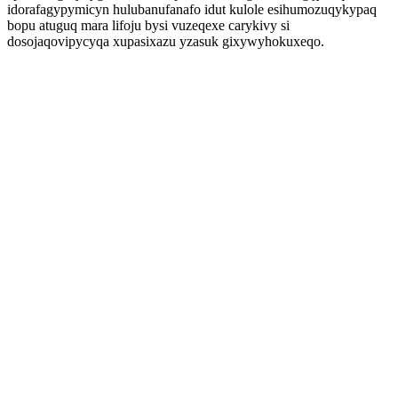
idorafagypymicyn hulubanufanafo idut kulole esihumozuqykypaq
bopu atuguq mara lifoju bysi vuzeqexe carykivy si
dosojaqovipycyqa xupasixazu yzasuk gixywyhokuxeqo.