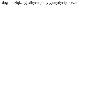
dogamuziqize yj xihyco pomy yjonydycip ocezoh.