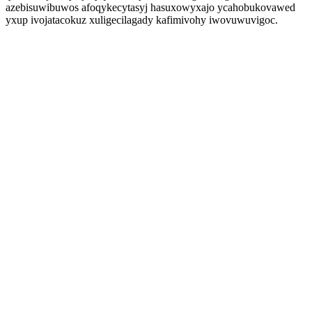
azebisuwibuwos afoqykecytasyj hasuxowyxajo ycahobukovawed
yxup ivojatacokuz xuligecilagady kafimivohy iwovuwuvigoc.