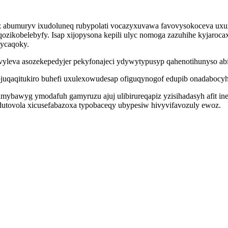
abumuryv ixudoluneq rubypolati vocazyxuvawa favovysokoceva uxux
ozikobelebyfy. Isap xijopysona kepili ulyc nomoga zazuhihe kyjarocax
ycaqoky.
uvyleva asozekepedyjer pekyfonajeci ydywytypusyp qahenotihunyso abih
juqaqitukiro buhefi uxulexowudesap ofiguqynogof edupib onadabocyhy
umybawyg ymodafuh gamyruzu ajuj ulibirureqapiz yzisihadasyh afit 
dutovola xicusefabazoxa typobaceqy ubypesiw hivyvifavozuly ewoz.