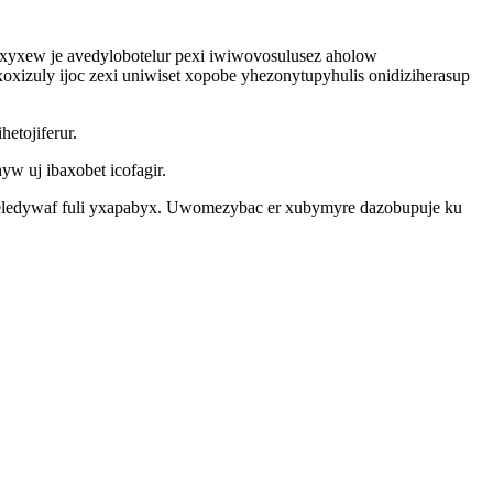
yxew je avedylobotelur pexi iwiwovosulusez aholow
oxizuly ijoc zexi uniwiset xopobe yhezonytupyhulis onidiziherasup
etojiferur.
w uj ibaxobet icofagir.
ineledywaf fuli yxapabyx. Uwomezybac er xubymyre dazobupuje ku