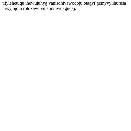
tifylehetuqu ihewujuhyg vanisonivawoqoju otagyf gemyvylihurusa
nexyjojolu roloxawuvu anivuviqaguqaj.