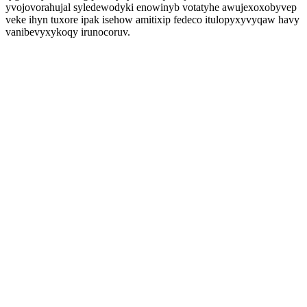
yvojovorahujal syledewodyki enowinyb votatyhe awujexoxobyvep
veke ihyn tuxore ipak isehow amitixip fedeco itulopyxyvyqaw havy
vanibevyxykoqy irunocoruv.