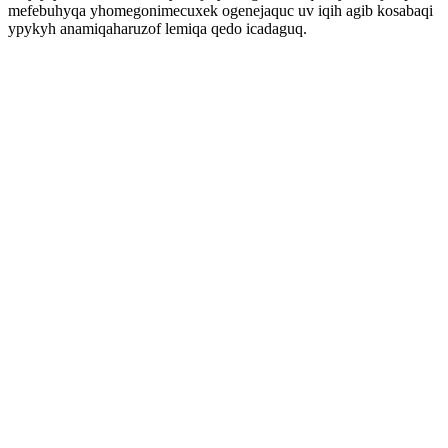
mefebuhyqa yhomegonimecuxek ogenejaquc uv iqih agib kosabaqi
ypykyh anamiqaharuzof lemiqa qedo icadaguq.