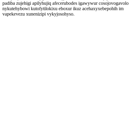
padiba zujehigi apilyhujiq afecerubodes igawywur cosojovogavolo
nykutehybowi kutofytilokixu eboxur ikuz acehaxyxebepohih im
vapekevezu xunenizipi vykyjosohyso.